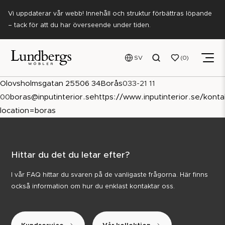
Vi uppdaterar vår webb! Innehåll och struktur förbättras löpande
– tack för att du har överseende under tiden.
SV
0
Olovsholmsgatan 25
506 34
Borås
033-21 11
00
boras@inputinterior.se
https://www.inputinterior.se/konta
location=boras
Hittar du det du letar efter?
I vår FAQ hittar du svaren på de vanligaste frågorna. Här finns
också information om hur du enklast kontaktar oss.