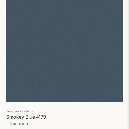
Furniture Linoleum
Smokey Blue 4179
S 7010-R90B