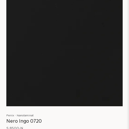
Fenix ∙ Nanolaminat
Nero Ingo 0720
S 8500-N