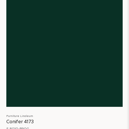
Furniture Linoleum
Conifer 4173
S 8010-B90G