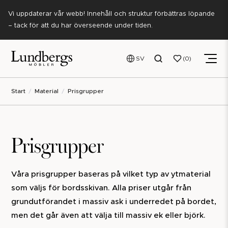
Vi uppdaterar vår webb! Innehåll och struktur förbättras löpande
– tack för att du har överseende under tiden.
SV
0
Start
Material
Prisgrupper
Prisgrupper
Våra prisgrupper baseras på vilket typ av ytmaterial
som väljs för bordsskivan. Alla priser utgår från
grundutförandet i massiv ask i underredet på bordet,
men det går även att välja till massiv ek eller björk.