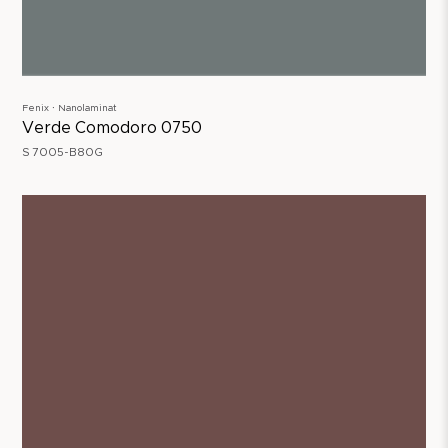
Fenix ∙ Nanolaminat
Verde Comodoro 0750
S 7005-B80G