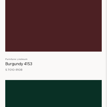
Furniture Linoleum
Burgundy 4153
S 7010-R10B