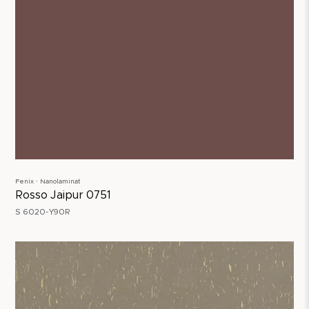
Fenix ∙ Nanolaminat
Rosso Jaipur 0751
S 6020-Y90R