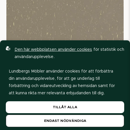
Den här webbplatsen använder cookies
för statistik och
användarupplevelse.
Lundbergs Möbler använder cookies för att förbättra
din användarupplevelse, för att ge underlag till
förbättring och vidareutveckling av hemsidan samt för
att kunna rikta mer relevanta erbjudanden till dig.
Läs gärna vår
personuppgiftspolicy
. Om du samtycker
TILLÅT ALLA
till vår användning, välj
Tillåt alla
. Om du vill ändra ditt
val i efterhand hittar du den möjligheten i botten på
ENDAST NÖDVÄNDIGA
Artigo ∙ Kayar Gaia
sidan.
Grey Beige K54