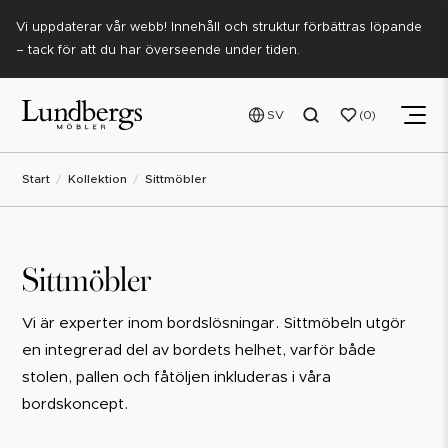
Vi uppdaterar vår webb! Innehåll och struktur förbättras löpande
– tack för att du har överseende under tiden.
SV
0
Start
Kollektion
Sittmöbler
Sittmöbler
Vi är experter inom bordslösningar. Sittmöbeln utgör
en integrerad del av bordets helhet, varför både
stolen, pallen och fåtöljen inkluderas i våra
bordskoncept.