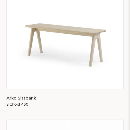
använda rätt ljudtass för sittmöbeln elimineras också
eventuellt störande dragljud.
Bordslösningar kan även inkludera upphängningsbeslag
för stolen eller pallen. Vi har utvecklat skonsamma
alternativ för upphängning av flera av våra sittmöbler.
Dessa upphängningar skyddar träytan och minskar
ljudnivån. Även om det är möjligt att hänga en stol på
en bordsskiva, rekommenderar vi inte detta som
förstahandsval då det kan orsaka slitage på bordsytan
och bordskanten.
Arko Sittbänk
Sitthöjd 460