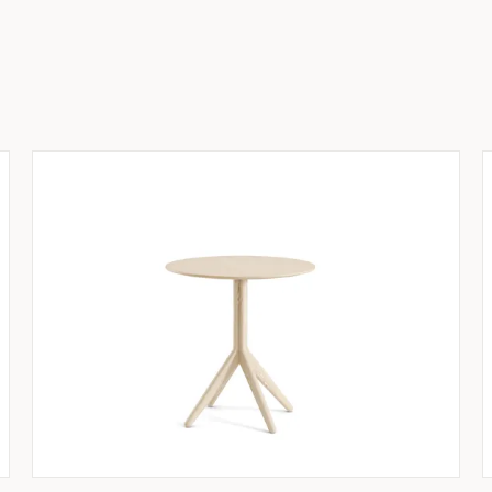
e olika bordsfamiljerna som tillverkas med
räslag, ytmaterial, färg, form, storlek, höjd och
ar förutsättningar och behov. Det är din idé som
nte bara flexibelt gällande kundanpassningar med
 i ett cirkulärt möbelflöde. Vi vill vara ledande
ör att återbrukas och uppgraderas när behovet
nuet och framtiden. För att visa vårt förtroende
s garanti. Vi har även en 10-årig reservdelsgaranti.
oss inte bara är en möbel, utan en pålitlig och