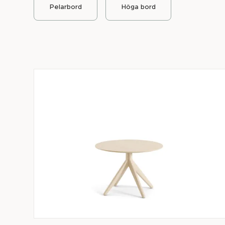
Pelarbord
Höga bord
Välkommen att utforska vår kollektion och upptäck d
omsorg och precision. Du har en stor valfrihet kring t
andra anpassningar för att skapa det bord som pass
ska förverkligas, inte vår. Vårt bordssortiment är i
tilltalande design, utan också konstruerad för att ingå
inom hållbar möbeldesign. Våra bord är designade f
uppstår, vilket gör dem till en investering för både 
för kvaliteten på våra produkter lämnar vi alltid 5 år
Det är vår försäkran om att varje bord du väljer från 
långvarig följeslagare.