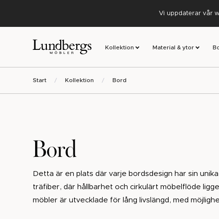
Vi uppdaterar vår w
Kollektion
Material & ytor
B
Start
Kollektion
Bord
Bord
Detta är en plats där varje bordsdesign har sin unika
träfiber, där hållbarhet och cirkulärt möbelflöde lig
möbler är utvecklade för lång livslängd, med möjlighet