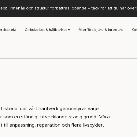
ebb! Innehåll och struktur förbättras löpande – tack för att du har öve
ordsskola
Cirkularitet & hållbarhet
Återförsäljare & inredare
Om
 historia, där vårt hantverk genomsyrar varje
ger som en ständigt utvecklande stadig grund. Våra
 till anpassning, reparation och flera livscykler.