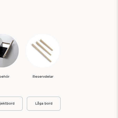
lbehör
Reservdelar
jektbord
Låga bord