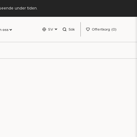
rseende under tiden.
SV
Sök
Offertkorg
0
 oss