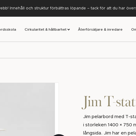
ebb! Innehåll och struktur förbättras löpande – tack för att du har öve
ordsskola
Cirkularitet & hållbarhet
Återförsäljare & inredare
Om
Jim T-stat
Jim pelarbord med T-sta
i storleken 1400 × 750 
långsida. Jim har en pelar