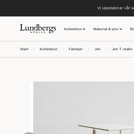
Vi uppdaterar vår w
Kollektion
Material & ytor
B
Start
Kollektion
Familjer
Jim
Jim T-stativ