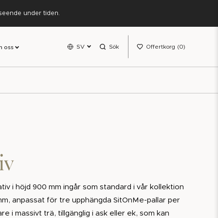
rseende under tiden.
SV
Sök
Offertkorg
0
 oss
iv
tiv i höjd 900 mm ingår som standard i vår kollektion
mm, anpassat för tre upphängda SitOnMe-pallar per
e i massivt trä, tillgänglig i ask eller ek, som kan