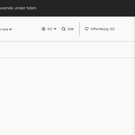
rseende under tiden.
SV
Sök
Offertkorg
0
 oss