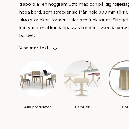
träbord är en noggrant utformad och pålitlig följesl
höga bord, som sträcker sig från höjd 900 mm till 1
olika storlekar, former, stilar och funktioner. Slitag
kan ytmaterial kundanpassas för den avsedda verk
bordet.
Våra bord är designade för att vara centrala i mötes
Visa mer text
och skapa minnesvärda ögonblick.
För att visa vårt förtroende för kvaliteten på våra pr
även en 10-årig reservdelsgaranti. Det är vår försäkr
är en möbel, utan en pålitlig och långvarig följeslaga
Alla produkter
Familjer
Bo