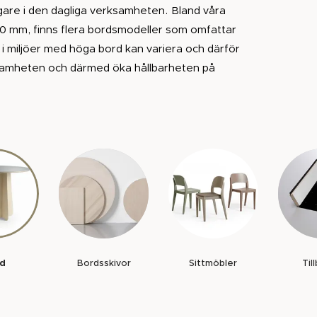
agare i den dagliga verksamheten. Bland våra
100 mm, finns flera bordsmodeller som omfattar
et i miljöer med höga bord kan variera och därför
samheten och därmed öka hållbarheten på
platser, där människor samlas för att dela idéer
odukter lämnar vi alltid en 5 års garanti. Vi har
an om att varje bord du väljer från oss inte bara
re.
rd
Bordsskivor
Sittmöbler
Til