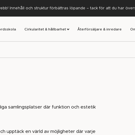
ebb! Innehåll och struktur förbättras löpande – tack för att du har öve
ordsskola
Cirkularitet & hållbarhet
Återförsäljare & inredare
Om
liga samlingsplatser där funktion och estetik
h upptäck en värld av möjligheter där varje