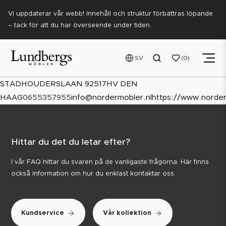
Vi uppdaterar vår webb! Innehåll och struktur förbättras löpande
– tack för att du har överseende under tiden.
SV
0
STADHOUDERSLAAN 9
2517
HV DEN
HAAG
0655357955
info@nordermobler.nl
https://www.norder
Hittar du det du letar efter?
I vår FAQ hittar du svaren på de vanligaste frågorna. Här finns
också information om hur du enklast kontaktar oss.
Kundservice
Vår kollektion