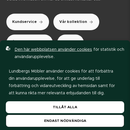
Kundservice
Vår kollektion
Återförsäljare
FAQ
Den här webbplatsen använder cookies
för statistik och
användarupplevelse.
Lundbergs Möbler använder cookies för att förbättra
din användarupplevelse, för att ge underlag till
Nyhetsbrev
förbättring och vidareutveckling av hemsidan samt för
att kunna rikta mer relevanta erbjudanden till dig.
Anmäl dig till vårt nyhetsbrev och få inspiration, erbjudanden
och nyheter direkt i din inkorg. Ta del av de senaste
Läs gärna vår
personuppgiftspolicy
. Om du samtycker
TILLÅT ALLA
trenderna inom möbler och design – och låt oss hjälpa dig
till vår användning, välj
Tillåt alla
. Om du vill ändra ditt
skapa ditt drömhem.
val i efterhand hittar du den möjligheten i botten på
ENDAST NÖDVÄNDIGA
sidan.