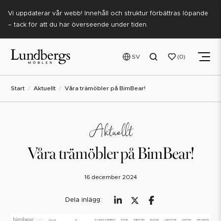
Vi uppdaterar vår webb! Innehåll och struktur förbättras löpande
– tack för att du har överseende under tiden.
SV
0
Start
Aktuellt
Våra trämöbler på BimBear!
Aktuellt
Våra trämöbler på BimBear!
16 december 2024
Dela inlägg: