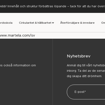
ebb! Innehåll och struktur förbättras löpande – tack för att du har öve
ordsskola
Cirkularitet & hållbarhet
Återförsäljare & inredare
Om
/www.martela.com/sv
Nyhetsbrev
inns också information om
Anmäl dig till vårt nyhets
inkorg. Ta del av de sena
dig skapa ditt drömhem.