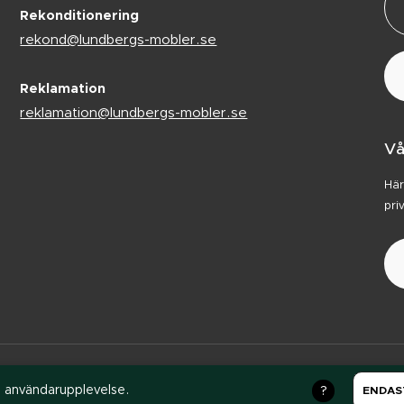
Rekonditionering
rekond@lundbergs-mobler.se
Reklamation
reklamation@lundbergs-mobler.se
Vå
Här
pri
Integritetspolicy
Code of conduct
ch användarupplevelse.
ENDAS