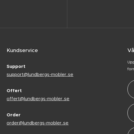
Kundservice
Vå
Upp
Support
for
support@lundbergs-mobler.se
Offert
offert@lundbergs-mobler.se
Order
order@lundbergs-mobler.se