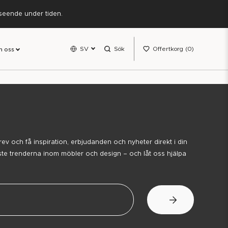
rseende under tiden.
SV
Sök
Offertkorg
0
 oss
brev och få inspiration, erbjudanden och nyheter direkt i din
ste trenderna inom möbler och design – och låt oss hjälpa