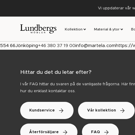
Vi uppdaterar vår w
Kollektion
Material & ytor
B
554 66
Jönköping
+46 380 37 19 00
info@martela.com
https:/
Hittar du det du letar efter?
I vår FAQ hittar du svaren på de vanligaste frågorna. Här f
hur du enklast kontaktar oss.
Kundservice
Vår kollektion
Återförsäljare
FAQ