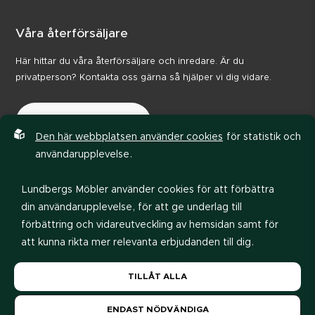
Våra återförsäljare
Här hittar du våra återförsäljare och inredare. Är du
privatperson? Kontakta oss gärna så hjälper vi dig vidare.
Våra återförsäljare
Den här webbplatsen använder cookies
för statistik och
användarupplevelse.
Lundbergs Möbler använder cookies för att förbättra
din användarupplevelse, för att ge underlag till
förbättring och vidareutveckling av hemsidan samt för
att kunna rikta mer relevanta erbjudanden till dig.
Integritetspolicy
Code of conduct
Läs gärna vår
personuppgiftspolicy
. Om du samtycker
TILLÅT ALLA
till vår användning, välj
Tillåt alla
. Om du vill ändra ditt
val i efterhand hittar du den möjligheten i botten på
ENDAST NÖDVÄNDIGA