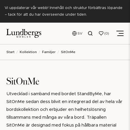
Vi uppdaterar vår webb! Innehåll och struktur förbättras löpande
– tack för att du har överseende under tiden.
SV
0
Start
Kollektion
Familjer
SitOnMe
SitOnMe
Utvecklad i samband med bordet StandByMe, har
SitOnMe sedan dess blivit en integrerad del av hela vår
bordskollektion och erbjuder en helhetslösning
tillsammans med många av våra bord. Träpallen
SitOnMe är designad med fokus på hållbara material