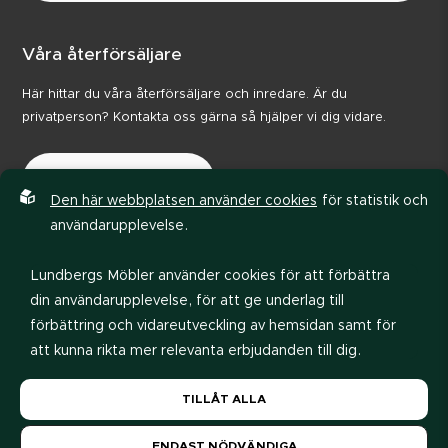
Våra återförsäljare
Här hittar du våra återförsäljare och inredare. Är du
privatperson? Kontakta oss gärna så hjälper vi dig vidare.
Våra återförsäljare
Den här webbplatsen använder cookies
för statistik och
användarupplevelse.
Lundbergs Möbler använder cookies för att förbättra
din användarupplevelse, för att ge underlag till
förbättring och vidareutveckling av hemsidan samt för
att kunna rikta mer relevanta erbjudanden till dig.
Integritetspolicy
Code of conduct
Läs gärna vår
personuppgiftspolicy
. Om du samtycker
TILLÅT ALLA
till vår användning, välj
Tillåt alla
. Om du vill ändra ditt
val i efterhand hittar du den möjligheten i botten på
ENDAST NÖDVÄNDIGA