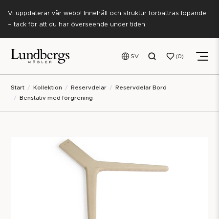
Vi uppdaterar vår webb! Innehåll och struktur förbättras löpande
– tack för att du har överseende under tiden.
SV
0
Start
Kollektion
Reservdelar
Reservdelar Bord
Benstativ med förgrening