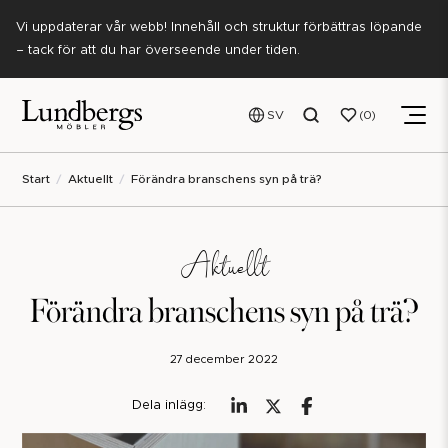
Vi uppdaterar vår webb! Innehåll och struktur förbättras löpande
– tack för att du har överseende under tiden.
SV
0
Start
Aktuellt
Förändra branschens syn på trä?
Aktuellt
Förändra branschens syn på trä?
27 december 2022
Dela inlägg: