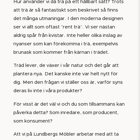
Hur använder vi då trä på ett hållbart sätt? Trots
att trä är så fantastiskt som beskrivet så finns
det många utmaningar. I den moderna designen
ser vi allt som oftast ”rent trä”. Vi ser nästan
aldrig spår från kvistar. Inte heller olika inslag av
nyanser som kan förekomma i trä, exempelvis
brunask som kommer från kärnan i trädet.
Träd lever, de växer i vår natur och det går att
plantera nya. Det kanske inte var helt nytt för
dig. Men den frågan vi ställer oss är, varför syns
deras liv inte i våra produkter?
För visst är det väl vi och du som tillsammans kan
påverka detta? Som inredare, som producent,
som konsument?
Att vi på Lundbergs Möbler arbetar med att ta