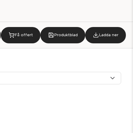
Få offert
Produktblad
Ladda ner