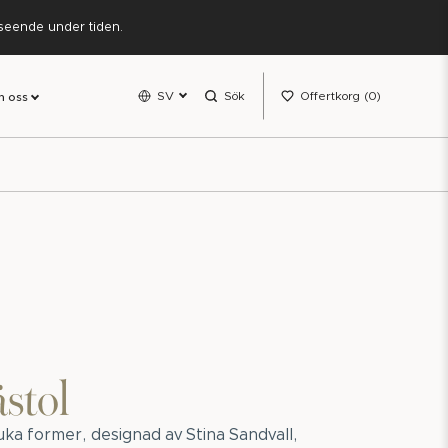
rseende under tiden.
SV
Sök
Offertkorg
0
 oss
stol
ka former, designad av Stina Sandvall,