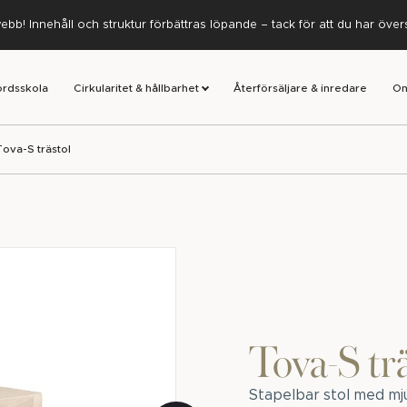
ebb! Innehåll och struktur förbättras löpande – tack för att du har öve
ordsskola
Cirkularitet & hållbarhet
Återförsäljare & inredare
Om
Tova-S trästol
Tova-S trä
Stapelbar stol med mju