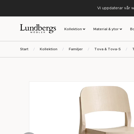
Vi uppdaterar vår w
Kollektion
Material & ytor
B
Start
Kollektion
Familjer
Tova & Tova-S